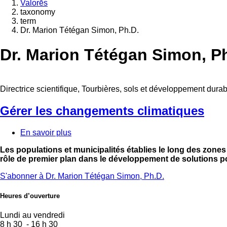
Valorēs
taxonomy
Fil
term
d'Ariane
Dr. Marion Tétégan Simon, Ph.D.
Dr. Marion Tétégan Simon, P
Directrice scientifique, Tourbières, sols et développement dura
Gérer les changements climatiques
En savoir plus
sur
Gérer
Les populations et municipalités établies le long des zones
les
rôle de premier plan dans le développement de solutions p
changements
climatiques
S'abonner à Dr. Marion Tétégan Simon, Ph.D.
Heures d’ouverture
Lundi au vendredi
8 h 30 - 16 h 30