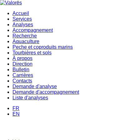
Aller
au
Accueil
contenu
Services
Navigation
principal
Analyses
principale
Accompagnement
Recherche
Aquaculture
Peche et coproduits marins
Tourbières et sols
À propos
Direction
Bulletin
Carrières
Contacts
Demande d'analyse
Demande d'accompagnement
Liste d'analyses
FR
EN
MENU